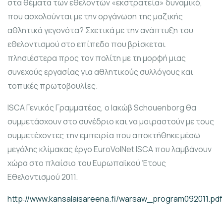
στα θέματα των εθελοντών «εκστρατεία» δυναμικό,
που ασχολούνται με την οργάνωση της μαζικής
αθλητικά γεγονότα? Σχετικά με την ανάπτυξη του
εθελοντισμού στο επίπεδο που βρίσκεται
πλησιέστερα προς τον πολίτη με τη μορφή μιας
συνεχούς εργασίας για αθλητικούς συλλόγους και
τοπικές πρωτοβουλίες.
ISCA Γενικός Γραμματέας, ο Ιακώβ Schouenborg θα
συμμετάσχουν στο συνέδριο και να μοιραστούν με τους
συμμετέχοντες την εμπειρία που αποκτήθηκε μέσω
μεγάλης κλίμακας έργο EuroVolNet ISCA που λαμβάνουν
χώρα στο πλαίσιο του Ευρωπαϊκού Έτους
Εθελοντισμού 2011.
http://www.kansalaisareena.fi/warsaw_program092011.pd