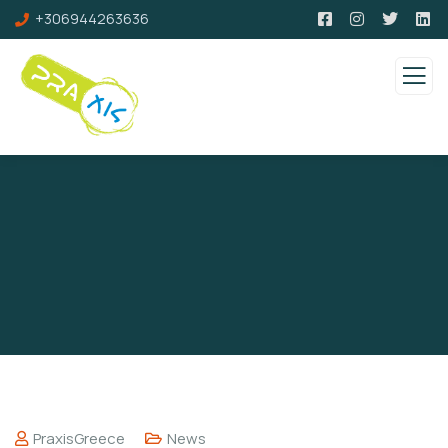
+306944263636
PraxisGreece
News