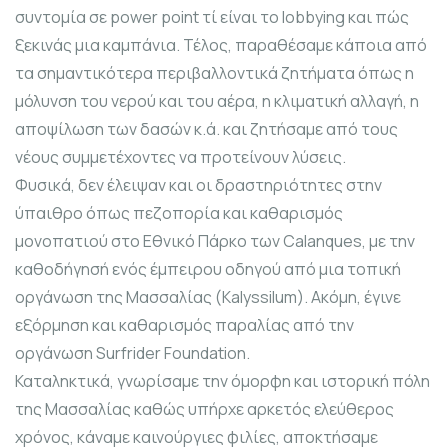
συντομία σε power point τί είναι το lobbying και πώς
ξεκινάς μια καμπάνια. Τέλος, παραθέσαμε κάποια από
τα σημαντικότερα περιβαλλοντικά ζητήματα όπως η
μόλυνση του νερού και του αέρα, η κλιματική αλλαγή, η
αποψίλωση των δασών κ.ά. και ζητήσαμε από τους
νέους συμμετέχοντες να προτείνουν λύσεις.
Φυσικά, δεν έλειψαν και οι δραστηριότητες στην
ύπαιθρο όπως πεζοπορία και καθαρισμός
μονοπατιού στο Εθνικό Πάρκο των Calanques, με την
καθοδήγησή ενός έμπειρου οδηγού από μια τοπική
οργάνωση της Μασσαλίας (Kalyssilum). Ακόμη, έγινε
εξόρμηση και καθαρισμός παραλίας από την
οργάνωση Surfrider Foundation.
Καταληκτικά, γνωρίσαμε την όμορφη και ιστορική πόλη
της Μασσαλίας καθώς υπήρχε αρκετός ελεύθερος
χρόνος, κάναμε καινούργιες φιλίες, αποκτήσαμε