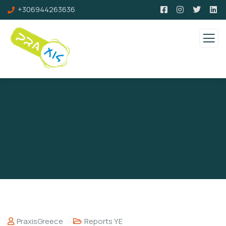
+306944263636
PraxisGreece
Reports YE