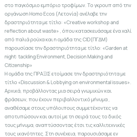
στο παγκόσμιο εμπόριο τροφίμων. Το γκρουπ από την
οργάνωση Homo Ecos (Λετονία) ανέλαβε την
δραστηριότητα με τίτλο: «Creative workshop and
reflection about waste» , όπου κατασκευάσαμε ένα χαλί
από παλιά ρούχα και η ομάδα της CID(ΠΓΔΜ)
παρουσίασε την δραστηριότητα με τίτλο: «Garden at
night: tackling Environment, Decision Making and
Citizenship»
Η ομάδα της ΠΡΑΞΙΣ ετοίμασε την δραστηριότητα με
τίτλο «Discussion & Lobbying on environmental issues».
Αρχικά, προβάλλοντας μια σειρά γνωμικών και
φράσεων, που έχουν περιβαλλοντικό μήνυμα ,
αναθέσαμε στους υπόλοιπους συμμετέχοντες να
αποτυπώσουν και αυτοί με τη σειρά τους το δικός
τους μήνυμα, αναπτύσσοντας έτσι τις καλλιτεχνικές
τους ικανότητες. Στη συνέχεια, παρουσιάσαμε εν