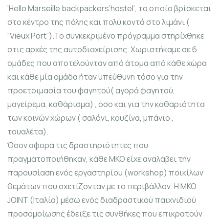
‘Hello Marseille backpackers’hostel’, το οποίο βρίσκεται
στο κέντρο της πόλης και πολύ κοντά στο λιμάνι (
“Vieux Port”).Το συγκεκριμένο πρόγραμμα στηρίχθηκε
στις αρχές της αυτοδιαχείρισης. Χωριστήκαμε σε 6
ομάδες που αποτελούνταν από άτομα από κάθε χώρα
και κάθε μία ομάδα ήταν υπεύθυνη τόσο για την
προετοιμασία του φαγητού( αγορά φαγητού,
μαγείρεμα, καθάρισμα) , όσο και για την καθαριότητα
των κοινών χώρων ( σαλόνι, κουζίνα, μπάνιο ,
τουαλέτα).
Όσον αφορά τις δραστηριότητες που
πραγματοποιήθηκαν, κάθε ΜΚΟ είχε αναλάβει την
παρουσίαση ενός εργαστηρίου (workshop) ποικίλων
θεμάτων που σχετίζονταν με το περιβάλλον. Η ΜΚΟ
JOINT (Ιταλία) μέσω ενός διαδραστικού παιχνιδιού
προσομοίωσης έδειξε τις συνθήκες που επικρατούν