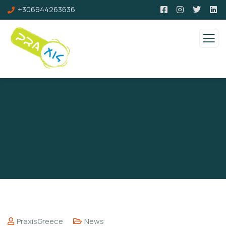
+306944263636
PraxisGreece
News