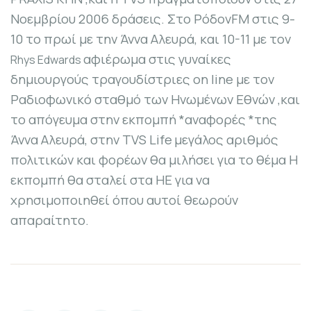
Νοεμβρίου 2006 δράσεις. Στο
Ρόδον
FM
στις 9-
10 το πρωί με την Άννα Αλευρά, και 10-11 με τον
αφιέρωμα στις γυναίκες
Rhys Edwards
δημιουργούς τραγουδίστριες
on
line
με τον
Ραδιοφωνικό σταθμό των Ηνωμένων Εθνών ,και
το απόγευμα στην εκπομπή *αναφορές *της
Άννα Αλευρά, στην
TVS
Life
μεγάλος αριθμός
πολιτικών και φορέων θα μιλήσει για το θέμα
Η
εκπομπή θα σταλεί στα ΗΕ για να
χρησιμοποιηθεί όπου αυτοί θεωρούν
απαραίτητο.