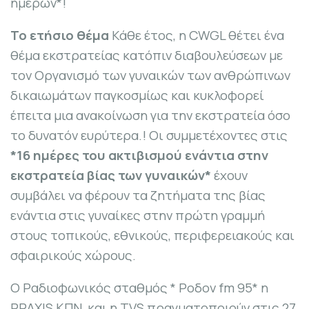
ημερών*!
Το ετήσιο θέμα
Κάθε έτος, η CWGL θέτει ένα
θέμα εκστρατείας κατόπιν διαβουλεύσεων με
τον Οργανισμό των γυναικών των ανθρώπινων
δικαιωμάτων παγκοσμίως και κυκλοφορεί
έπειτα μια ανακοίνωση για την εκστρατεία όσο
το δυνατόν ευρύτερα.! Οι συμμετέχοντες στις
*16 ημέρες του ακτιβισμού ενάντια στην
εκστρατεία βίας των γυναικών*
έχουν
συμβάλει να φέρουν τα ζητήματα της βίας
ενάντια στις γυναίκες στην πρώτη γραμμή
στους τοπικούς, εθνικούς, περιφερειακούς και
σφαιρικούς χώρους.
Ο Ραδιοφωνικός σταθμός * Ροδον
fm
95*
η
PRAXIS
ΚΠΝ ,
και η
TVS
πραγματοποιούν στις 27