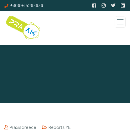
+306944263636
PraxisGreece
Reports YE