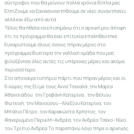
σύντροφοι που θα μείνουν πολλά χρόνια δίπλα μας
Ελπίζουμε να ξανασυναντηθούμε σε νέες συναντήσεις
αλλά και έξω από αυτά.
Τέλος θα ήθελα να επισημάνω ότι η αρχική μου άποψη
ότι το πρόγραμμα θα έχει επιτυχία επαληθεύτηκε.
Ευχαριστούμε όλους όσους πήραν μέρος στο
πρόγραμμα Ιδιαίτερα την γαλλική ομάδα που μας
φιλοξένησε όλες αυτές τις υπέροχες μέρες και ακόμα
περισσότερο.
Στο αποχαιρετιστήριο πάρτι που πήραν μέρος και οι
6 χώρες της EU με τους Αννα Τσικαλά ,την Μαρία
Αθανσιάδου, την Γραβάνη Κατερίνα, ,την Βέλιου
Φωτεινή, την Μανούσου –Αλεξίου Κατερίνα, τον
Μπάλιο Πέτρο ,τον Καρακώστα Χρήστος, τον
Φανερωμένο Περικλή-Ανδρέα, τον Ανδρέα Τσέκο- Νίκο,
τον Τρίπιο Ανδρέα Το παραπάνω λόγο πήρε ο αρχηγός