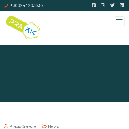
+306944263636
PraxisGreece
News