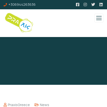
+306944263636
PraxisGreece
News