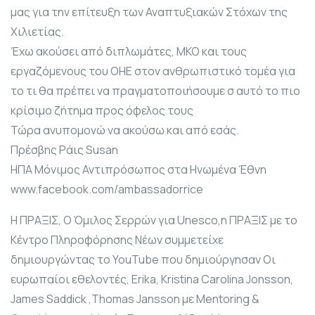
μας για την επίτευξη των Αναπτυξιακών Στόχων της
Χιλιετίας.
Έχω ακούσει από διπλωμάτες, ΜΚΟ και τους
εργαζόμενους του ΟΗΕ στον ανθρωπιστικό τομέα για
το τι θα πρέπει να πραγματοποιήσουμε σ αυτό το πιο
κρίσιμο ζήτημα προς όφελος τους
Τώρα ανυπομονώ να ακούσω και από εσάς.
Πρέσβης Ράις Susan
ΗΠΑ Μόνιμος Αντιπρόσωπος στα Ηνωμένα Έθνη
www.facebook.com/ambassadorrice
H ΠΡΑΞΙΣ, Ο Όμιλος Σερρών για Unesco,η ΠΡΑΞΙΣ με το
Κέντρο Πληροφόρησης Νέων συμμετείχε
δημιουργώντας το YouTube που δημιούργησαν Οι
ευρωπαίοι εθελοντές, Erika, Kristina Carolina Jonsson,
James Saddick ,Thomas Jansson με Mentoring &