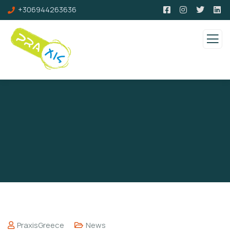
+306944263636
PraxisGreece
News