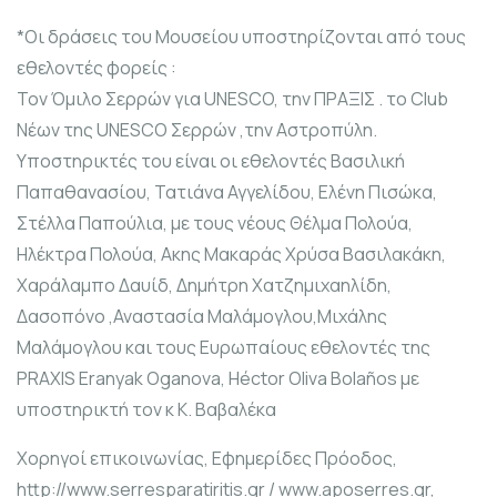
*Οι δράσεις του Μουσείου υποστηρίζονται από τους
εθελοντές φορείς :
Τον Όμιλο Σερρών για UNESCO, την ΠΡΑΞΙΣ . το Club
Νέων της UNESCO Σερρών ,την Αστροπύλη.
Υποστηρικτές του είναι οι εθελοντές Βασιλική
Παπαθανασίου, Τατιάνα Αγγελίδου, Ελένη Πισώκα,
Στέλλα Παπούλια, με τους νέους Θέλμα Πολούα,
Ηλέκτρα Πολούα, Ακης Μακαράς Χρύσα Βασιλακάκη,
Χαράλαμπο Δαυίδ, Δημήτρη Χατζημιχαηλίδη,
Δασοπόνο ,Αναστασία Μαλάμογλου,Μιχάλης
Μαλάμογλου και τους Ευρωπαίους εθελοντές της
PRAXIS Eranyak Oganova, Héctor Oliva Bolaños με
υποστηρικτή τον κ Κ. Βαβαλέκα
Xορηγοί επικοινωνίας, Εφημερίδες Πρόοδος,
http://www.serresparatiritis.gr / www.aposerres.gr,