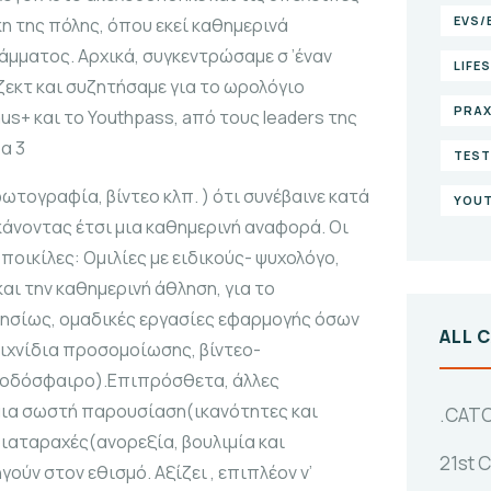
EVS/
η της πόλης, όπου εκεί καθημερινά
μματος. Αρχικά, συγκεντρώσαμε σ ’έναν
LIFE
ζεκτ και συζητήσαμε για το ωρολόγιο
PRAX
us+ και το Youthpass, aπό τους leaders της
α 3
TEST
τογραφία, βίντεο κλπ. ) ότι συνέβαινε κατά
YOUT
κάνοντας έτσι μια καθημερινή αναφορά. Οι
ικίλες: Ομιλίες με ειδικούς- ψυχολόγο,
αι την καθημερινή άθληση, για το
ρησίως, ομαδικές εργασίες εφαρμογής όσων
ALL 
ιχνίδια προσομοίωσης, βίντεο-
ποδόσφαιρο).Επιπρόσθετα, άλλες
μια σωστή παρουσίαση(ικανότητες και
.CAT
διαταραχές(ανορεξία, βουλιμία και
21st 
ούν στον εθισμό. Αξίζει , επιπλέον ν’