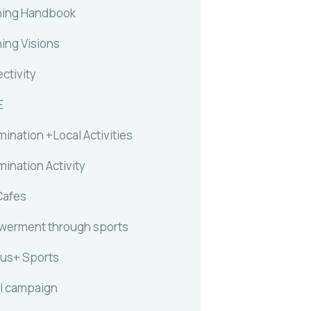
ing Handbook
ing Visions
ctivity
E
ination +Local Activities
ination Activity
Cafes
erment through sports
us+ Sports
l campaign