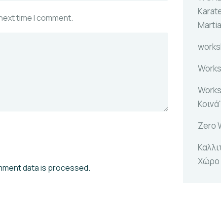
Karat
 next time I comment.
Marti
work
Works
Works
Κοινά
Zero 
Καλλι
Χώρο
mment data is processed.