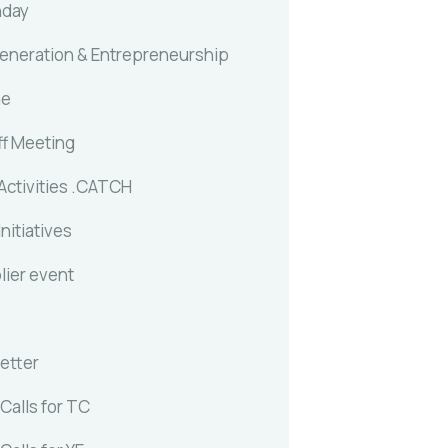
nday
generation & Entrepreneurship
me
ff Meeting
Activities .CATCH
Initiatives
lier event
etter
Calls for TC