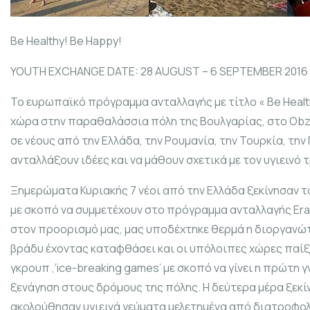
Be Healthy! Be Happy!
YOUTH EXCHANGE DATE: 28 AUGUST – 6 SEPTEMBER 2016 
Το ευρωπαϊκό πρόγραμμα ανταλλαγής με τίτλο « Be Health
χώρα στην παραθαλάσσια πόλη της Βουλγαρίας, στο Obz
σε νέους από την Ελλάδα, την Ρουμανία, την Τουρκία, την
ανταλλάξουν ιδέες και να μάθουν σχετικά με τον υγιεινό
Ξημερώματα Κυριακής 7 νέοι από την Ελλάδα ξεκίνησαν το
με σκοπό να συμμετέχουν στο πρόγραμμα ανταλλαγής Era
στον προορισμό μας, μας υποδέχτηκε θερμά η διοργανώτ
βράδυ έχοντας καταφθάσει και οι υπόλοιπες χώρες παίξ
γκρουπ ,‘ice-breaking games’ με σκοπό να γίνει η πρώτη
ξενάγηση στους δρόμους της πόλης. Η δεύτερα μέρα ξεκίν
ακολούθησαν υγιεινά γεύματα μελετημένα από διατροφολ