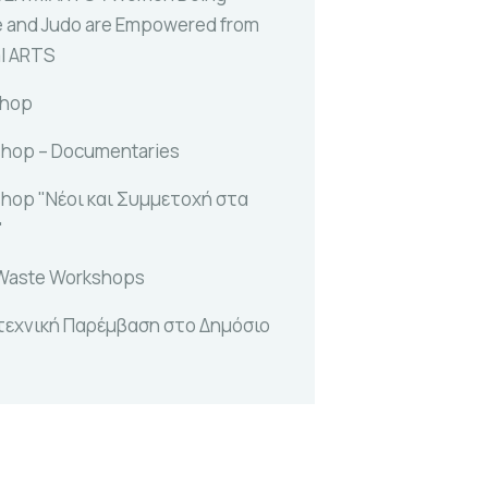
e and Judo are Empowered from
al ARTS
shop
hop – Documentaries
hop "Νέοι και Συμμετοχή στα
"
Waste Workshops
τεχνική Παρέμβαση στο Δημόσιο