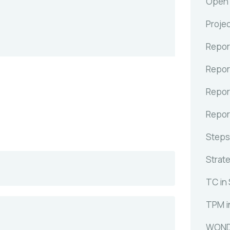
Open C
Proje
Repor
Repor
Repor
Repor
Steps
Strat
TC in
TPM i
WOND