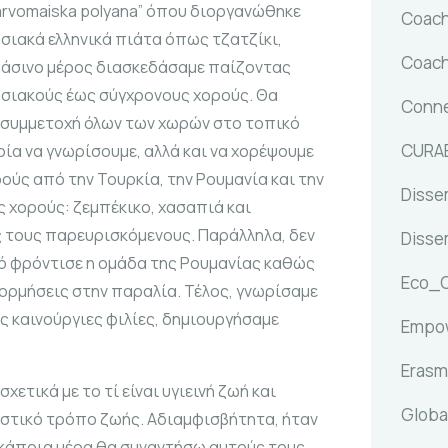
arvomaiska polyana” όπου διοργανώθηκε
Coach
οσιακά ελληνικά πιάτα όπως τζατζίκι,
Coach
πράσινο μέρος διασκεδάσαμε παίζοντας
σιακούς έως σύγχρονους χορούς. Θα
Conne
 συμμετοχή όλων των χωρών στο τοπικό
CURA
ρία να γνωρίσουμε, αλλά και να χορέψουμε
ύς από την Τουρκία, την Ρουμανία και την
Dissem
 χορούς: ζεμπέκικο, χασαπιά και
 τους παρευρισκόμενους. Παράλληλα, δεν
Dissem
υτό φρόντισε η ομάδα της Ρουμανίας καθώς
Eco_
ορμήσεις στην παραλία. Τέλος, γνωρίσαμε
ς καινούργιες φιλίες, δημιουργήσαμε
Empow
Erasm
ετικά με το τί είναι υγιεινή ζωή και
Globa
ιστικό τρόπο ζωής. Αδιαμφισβήτητα, ήταν
 κάποια μέρα θα συναντήσω αυτούς τους