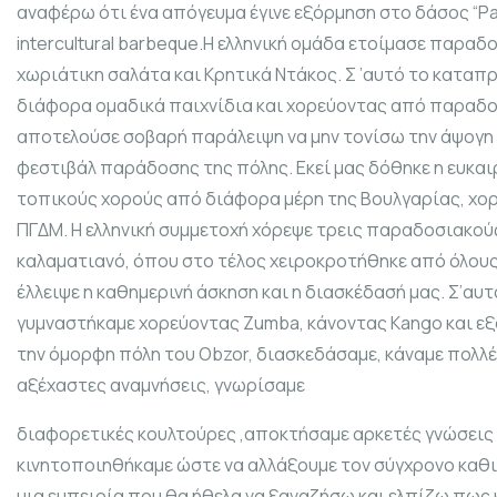
αναφέρω ότι ένα απόγευμα έγινε εξόρμηση στο δάσος “P
intercultural barbeque.Η ελληνική ομάδα ετοίμασε παραδ
χωριάτικη σαλάτα και Κρητικά Ντάκος. Σ ’αυτό το κατα
διάφορα ομαδικά παιχνίδια και χορεύοντας από παραδο
αποτελούσε σοβαρή παράλειψη να μην τονίσω την άψογη
φεστιβάλ παράδοσης της πόλης. Εκεί μας δόθηκε η ευκαι
τοπικούς χορούς από διάφορα μέρη της Βουλγαρίας, χορο
ΠΓΔΜ. Η ελληνική συμμετοχή χόρεψε τρεις παραδοσιακούς
καλαματιανό, όπου στο τέλος χειροκροτήθηκε από όλους
έλλειψε η καθημερινή άσκηση και η διασκέδασή μας. Σ’α
γυμναστήκαμε χορεύοντας Zumba, κάνοντας Kango και εξ
την όμορφη πόλη του Obzor, διασκεδάσαμε, κάναμε πολλέ
αξέχαστες αναμνήσεις, γνωρίσαμε
διαφορετικές κουλτούρες ,αποκτήσαμε αρκετές γνώσεις σχ
κινητοποιηθήκαμε ώστε να αλλάξουμε τον σύγχρονο καθ
μια εμπειρία που θα ήθελα να ξαναζήσω και ελπίζω πως