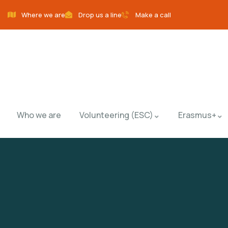
Where we are
Drop us a line
Make a call
Who we are
Volunteering (ESC)
Erasmus+