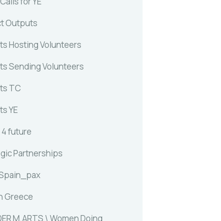
alls for YE
ct Outputs
ts Hosting Volunteers
ts Sending Volunteers
ts TC
ts YE
 4 future
egic Partnerships
 Spain_pax
n Greece
ER M.ARTS \ Women Doing