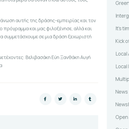
Gree
Inter
άνωση αυτής της δράσης-εμπειρίας και τον
It's ti
ο πρόγραμμα και μας φιλοξένησε, αλλά και
να συμμετάσχουμε σε μια δράση ξεχωριστή
Kick o
Local 
μετέχοντες: Βελιβασάκη Εύη Ξανθάκη Αυγή
α
Local 
Multip
News
Newsl
Open 