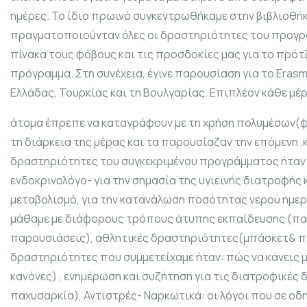
ημέρες. Το ίδιο πρωινό συγκεντρωθήκαμε στην βιβλιοθήκ
πραγματοποιούνταν όλες οι δραστηριότητες του προγρά
πίνακα τους φόβους και τις προσδοκίες μας για το πρότ
πρόγραμμα. Στη συνέχεια, έγινε παρουσίαση για το Erasm
Ελλάδας, Τουρκίας και τη Βουλγαρίας. Επιπλέον κάθε μέρ
άτομα έπρεπε να καταγράφουν με τη χρήση πολυμέσων(φω
τη διάρκεια της μέρας και τα παρουσίαζαν την επόμενη ,
δραστηριότητες του συγκεκριμένου προγράμματος ήταν πο
ενδοκρινολόγο- για την σημασία της υγιεινής διατροφής κ
μεταβολισμό, για την κατανάλωση ποσότητας νερού ημε
μάθαμε με διάφορους τρόπους άτυπης εκπαίδευσης (πα
παρουσιάσεις), αθλητικές δραστηριότητες(μπάσκετ& 
δραστηριότητες που συμμετείχαμε ήταν: πώς να κάνεις 
κανόνες) , ενημέρωση και συζήτηση για τις διατροφικές 
παχυσαρκία), Αντιστρές- Ναρκωτικά: οι λόγοι που σε οδηγ