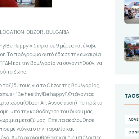
LOCATION: OBZOR , BULGARIA
y!Be Happy!» διήρκησε 9 μέρες και έλαβε
or. Το πρόγραμμα αυτό έδωσε την ευκαιρία
 ΠΓΔΜ και την Βουλγαρία να συναντηθούν, να
 τρόπο ζωής.
 ταξίδι τους για το Obzor της Βουλγαρίας,
smus+ “Be healthy!Be happy!”.Φτάνοντας
TAG
ρια χώρα(Obzor Art Association).Το πρώτο
αμε, υπό την καθοδήγηση του δικού μας
 γνωριμία μεταξύ μας. Έπειτα ακολούθησε
ADVE
ησε με γιόγκα στην παραλία και
CONN
όγο. Αυτό ακολουθήθηκε και τις υπόλοιπες