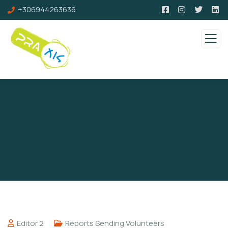
+306944263636
Editor 2
Reports Sending Volunteers